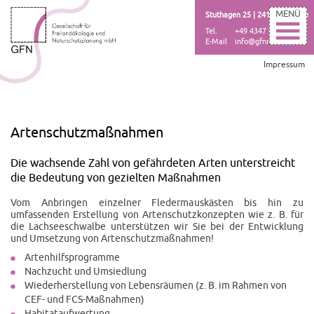
MENÜ
Stuthagen 25 | 24113 Molfsee
Tel.
+49 4347 999 73-000
E-Mail
info@gfnmbh.de
Impressum
Artenschutzmaßnahmen
Die wachsende Zahl von gefährdeten Arten unterstreicht
die Bedeutung von gezielten Maßnahmen
Vom Anbringen einzelner Fledermauskästen bis hin zu
umfassenden Erstellung von Artenschutzkonzepten wie z. B. für
die Lachseeschwalbe unterstützen wir Sie bei der Entwicklung
und Umsetzung von Artenschutz­maßnahmen!
Artenhilfsprogramme
Nachzucht und Umsiedlung
Wiederherstellung von Lebensräumen (z. B. im Rahmen von
CEF- und FCS-Maßnahmen)
Habitataufwertung